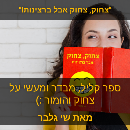
"צחוק, צחוק אבל ברצינות!"
ספר קליל, מבדר ומעשי על
צחוק והומור :)
מאת שי גלבר